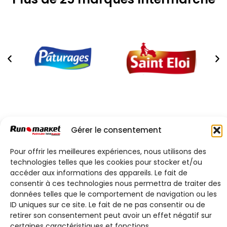
Marke
Gérer le consentement
Les défis gagnants
Pour offrir les meilleures expériences, nous utilisons des
Participez aux défis gagnants et cagnottez
technologies telles que les cookies pour stocker et/ou
jusqu’à 45€ par mois sur vos marques
accéder aux informations des appareils. Le fait de
préférées !
consentir à ces technologies nous permettra de traiter des
données telles que le comportement de navigation ou les
ID uniques sur ce site. Le fait de ne pas consentir ou de
retirer son consentement peut avoir un effet négatif sur
Découvrir
certaines caractéristiques et fonctions.