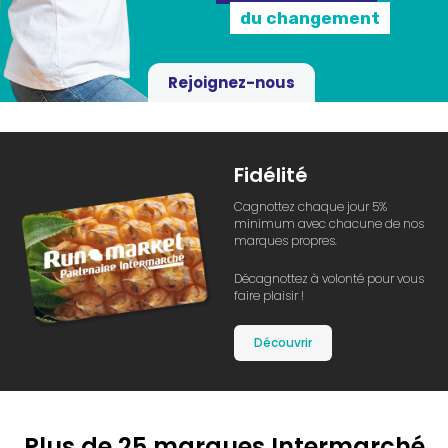
du changement
Rejoignez-nous
Fidélité
Cagnottez chaque jour 5%
minimum avec chacune de nos
marques propres.
Décagnottez à volonté pour vous
faire plaisir !
Découvrir
Plus de 25 marques Intermarché